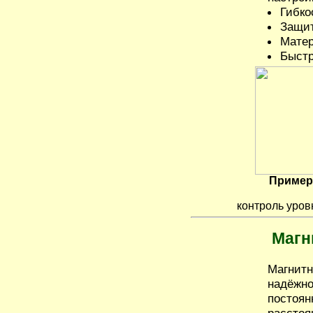
Гибко
Защит
Матер
Быстр
Пример
контроль уров
Магн
Магнитн
надёжно
постоян