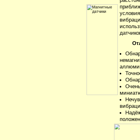
расстоя
приближ
условия
вибраци
использ
датчико
От
Обнар
немагни
аллюмин
Точно
Обнар
Очень
миниатю
Нечув
вибраци
Надёж
положен