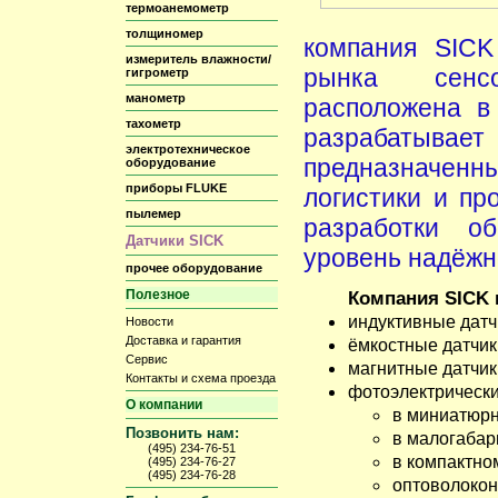
термоанемометр
толщиномер
компания SICK
измеритель влажности/
рынка сенсо
гигрометр
манометр
расположена в
тахометр
разрабатыв
электротехническое
предназначенн
оборудование
приборы FLUKE
логистики и п
пылемер
разработки о
Датчики SICK
уровень надёжн
прочее оборудование
Компания SICK 
Полезное
индуктивные датч
Новости
Доставка и гарантия
ёмкостные датчик
Сервис
магнитные датчик
Контакты и схема проезда
фотоэлектрически
О компании
в миниатюрн
Позвонить нам:
в малогабар
(495) 234-76-51
в компактно
(495) 234-76-27
(495) 234-76-28
оптоволокон