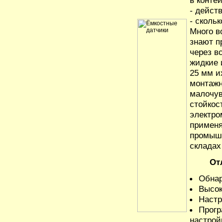
в контей
- дейст
- сколь
Много в
знают п
через в
жидкие 
25 мм и
монтажн
малочув
стойкос
электро
применя
промышл
складах
От
Обнар
Высок
Настр
Прогр
настрой