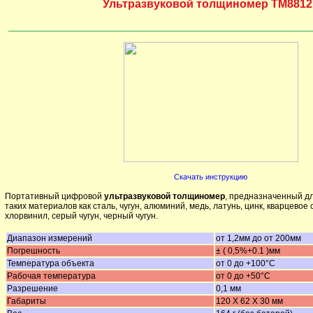
Ультразвуковой толщиномер TM8812
Скачать инструкцию
Портативный цифровой
ультразвуковой толщиномер
, предназначенный д
таких материалов как сталь, чугун, алюминий, медь, латунь, цинк, кварцевое 
хлорвинил, серый чугун, черный чугун.
Диапазон измерений
от 1,2мм до от 200мм
Погрешность
± ( 0,5%+0.1 )мм
Температура объекта
от 0 до +100°С
Рабочая температура
от 0 до +50°С
Разрешение
0,1 мм
Габариты
120 X 62 X 30 мм