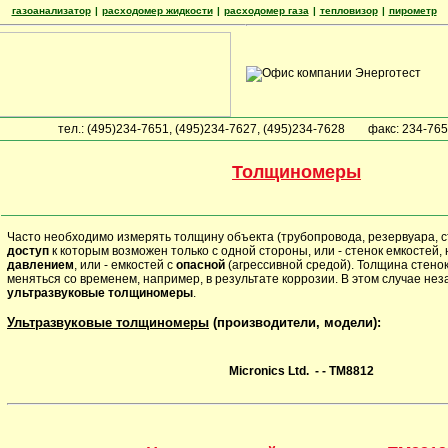
газоанализатор
|
расходомер жидкости
|
расходомер газа
|
тепловизор
|
пирометр
тел.: (495)234-7651, (495)234-7627, (495)234-7628
факс: 234-76
Толщиномеры
Часто необходимо измерять толщину объекта (трубопровода, резервуара, сте
доступ
к которым возможен только с одной стороны, или - стенок емкостей,
давлением
, или - емкостей с
опасной
(агрессивной средой). Толщина стено
меняться со временем, например, в результате коррозии. В этом случае не
ультразвуковые толщиномеры
.
Ультразвуковые толщиномеры
(производители, модели):
Micronics Ltd.
- - TM8812