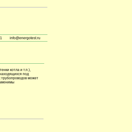
51
info@energotest.ru
нки котла и т.п.),
 находящихся под
к трубопроводов может
заменимы