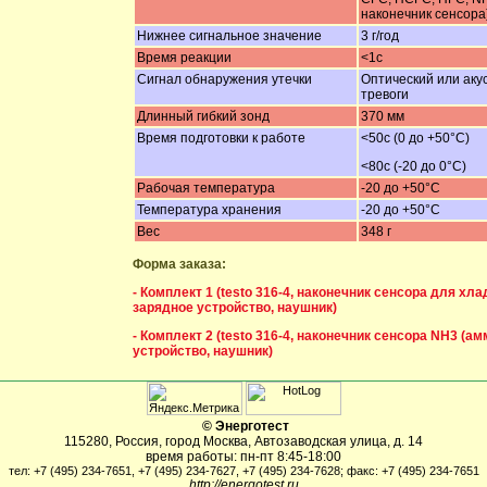
наконечник сенсора
Нижнее сигнальное значение
3 г/год
Время реакции
<1с
Сигнал обнаружения утечки
Оптический или аку
тревоги
Длинный гибкий зонд
370 мм
Время подготовки к работе
<50с (0 до +50°С)
<80c (-20 до 0°С)
Рабочая температура
-20 до +50°С
Температура хранения
-20 до +50°С
Вес
348 г
Форма заказа:
- Комплект 1 (testo 316-4, наконечник сенсора для хла
зарядное устройство, наушник)
- Комплект 2 (testo 316-4, наконечник сенсора NH3 (ам
устройство, наушник)
©
Энерготест
115280
,
Россия
,
город Москва
,
Автозаводская улица, д. 14
время работы:
пн-пт 8:45-18:00
тел: +7 (495) 234-7651, +7 (495) 234-7627, +7 (495) 234-7628;
факс: +7 (495) 234-7651
http://energotest.ru