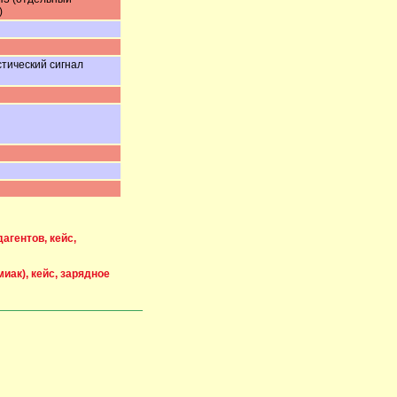
)
стический сигнал
дагентов, кейс,
миак), кейс, зарядное