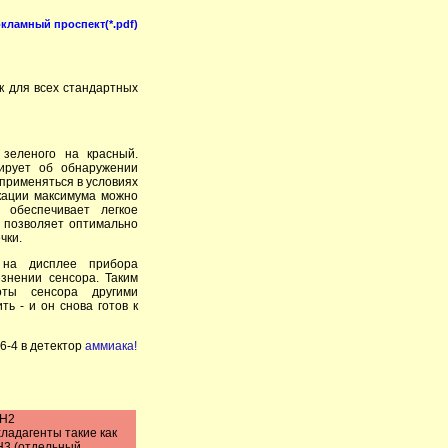
ркламный проспект(*.pdf)
ек для всех стандартных
зеленого на красный.
мирует об обнаружении
 применяться в условиях
кации максимума можно
 обеспечивает легкое
ь позволяет оптимально
чки.
 на дисплее прибора
знении сенсора. Таким
оты сенсора другими
ть - и он снова готов к
6-4 в детектор
аммиака!
 H2
хладагенты такие как
H3 (отдельный