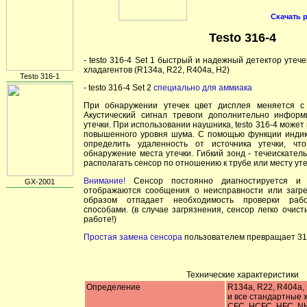
Скачать 
Testo 316-4
- testo 316-4 Set 1 быстрый и надежный детектор утеч
хладагентов (R134a, R22, R404a, H2)
Testo 316-1
- testo 316-4 Set 2
специально для аммиака
При обнаружении утечек цвет дисплея меняется с 
Акустический сигнал тревоги дополнительно инфор
утечки. При использовании наушника, testo 316-4 может
повышенного уровня шума. С помощью функции инди
определить удаленность от источника утечки, что
обнаружение места утечки. Гибкий зонд - течеискател
располагать сенсор по отношению к трубе или месту уте
Внимание!
Сенсор постоянно диагностируется и
GX-2001
отображаются сообщения о неисправности или загре
образом отпадает необходимость проверки раб
способами. (в случае загрязнения, сенсор легко очисти
работе!)
Простая замена сенсора
пользователем превращает 31
Технические характеристики
Определение
R134a, R22, R404a,
и все стандартные 
CFC, HCFC, HFC, N