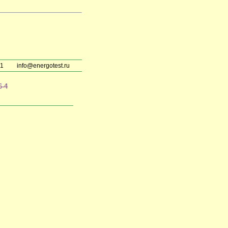
51
info@energotest.ru
6-4