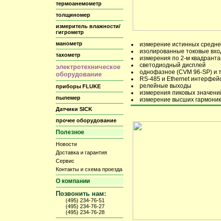
термоанемометр
толщиномер
измеритель влажности/
гигрометр
манометр
измерение истинных средне
изолированные токовые вх
тахометр
измерения по 2-м квадрант
светодиодный дисплей
электротехническое
однофазное (CVM 96-SP) и 
оборудование
RS-485 и Ethernet интерфей
релейные выходы
приборы FLUKE
измерения пиковых значени
пылемер
измерение высших гармоник 
Датчики SICK
прочее оборудование
Полезное
Новости
Доставка и гарантия
Сервис
Контакты и схема проезда
О компании
Позвонить нам:
(495) 234-76-51
(495) 234-76-27
(495) 234-76-28