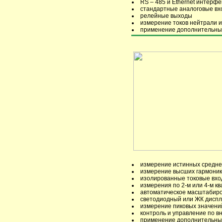
RS – 485 и Ethernet интерф
стандартные аналоговые вхо
релейные выходы
измерение токов нейтрали и
применение дополнительны
измерение истинных средне
измерение высших гармоник 
изолированные токовые вх
измерения по 2-м или 4-м к
автоматическое масштабир
светодиодный или ЖК дисп
измерение пиковых значени
контроль и управление по в
применение дополнительны