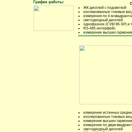
График работы:
О
ЖК дисплей с подсветкой
изолированные токовые вх
измерения по 4-м квадрант
светодиодный дисплей
однофазное (CVM 96-SP) и 
RS-485 интерфейс
измерение высших гармоник 
измерение истинных средне
изолированные токовые вх
измерение высших гармоник 
измерение по двум квадран
светодиодный дисплей