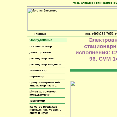
газоанализатор
|
расходомер жи
тел.: (495)234-7651,
Главная
Электроа
Оборудование
стационарн
газоанализатор
исполнения: C
детектор газов
96, CVM 1
расходомер газа
расходомер жидкости
тепловизор
пирометр
гранулометрический
анализатор частиц
pH-метр, иономер,
кондуктометр
термометр
качество воздуха в
помещениях, уровень
света и шума