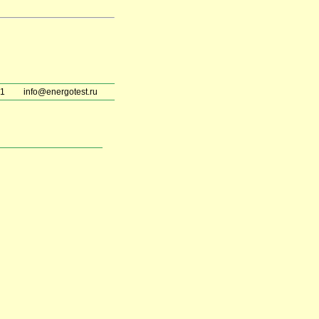
51
info@energotest.ru