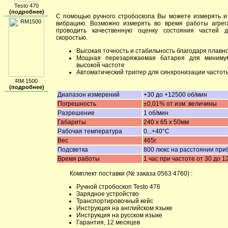
Testo 470
(подробнее)
С помощью ручного стробоскопа Вы можете измерять и
вибрацию. Возможно измерять во время работы агрег
проводить качественную оценку состояния частей 
скоростью.
Высокая точность и стабильность благодаря плавн
Мощная перезаряжаемая батарея для миниму
высокой частоте
Автоматический триггер для синхронизации часто
RM 1500
(подробнее)
Диапазон измерений
+30 до +12500 об/мин
Погрешность
±0,01% от изм. величины
Разрешение
1 об/мин
Габариты
240 х 65 х 50мм
Рабочая температура
0...+40°С
Вес
465г.
Подсветка
800 люкс на расстоянии приб
Время работы
1 час при частоте от 30 до 1
Комплект поставки (№ заказа 0563 4760) :
Ручной стробоскоп Testo 476
Зарядное устройство
Транспортировочный кейс
Инструкция на английском языке
Инструкция на русском языке
Гарантия, 12 месяцев