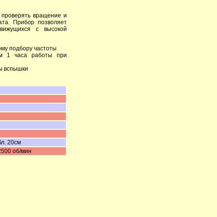
 проверять вращение и
ата. Прибор позволяет
движущихся с высокой
ому подбору частоты
м 1 часа работы при
ты вспышки
л. 20см
2500 об/мин